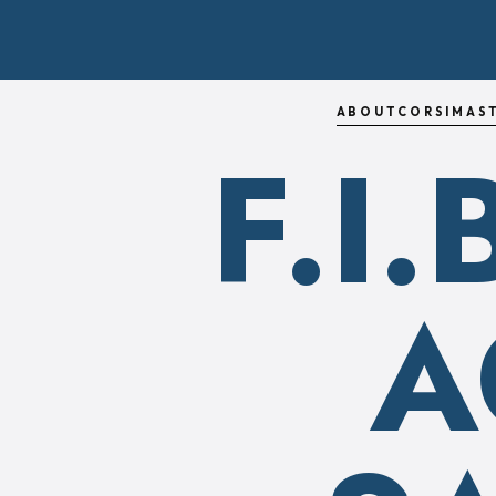
ABOUT
CORSI
MAS
F.I
A