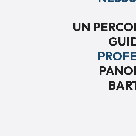
UN PERCO
GUI
PROFE
PANOR
BART