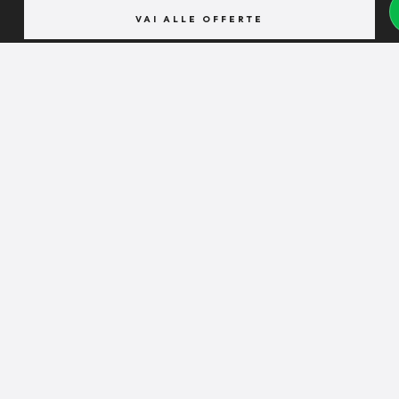
VAI ALLE OFFERTE
News Dal Mondo Del Bar