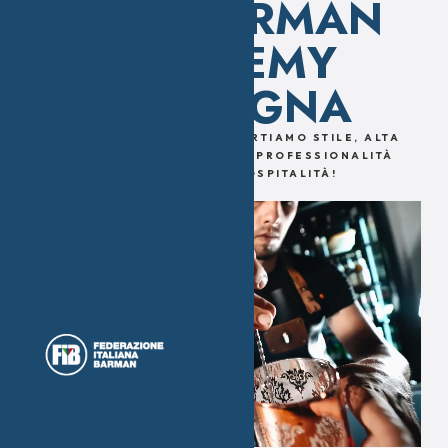
F.I.B. BARMAN
ACADEMY
SARDEGNA
DAL
2001 IN SARDEGNA
PORTIAMO
STILE
,
ALTA
FORMAZIONE
,
PASSIONE
E
PROFESSIONALITÀ
NEL MONDO DELL'OSPITALITÀ!