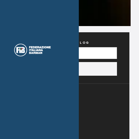
CERCA NEL BLOG
Categorie
Storie Di Cocktail
Pillole di Gestione Bar
BarTales
Cerco e Trovo Lavoro
News Dal Mondo del Bar