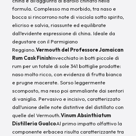
china e all’aggiunta di barolo chinato nella
formula. Complesso ma morbido, tra naso e
bocca si rincorrono note di visciola sotto spirito,
elicriso e salvia, riassunte ed equilibrate
dall’evidente espressione di china. Ideale da
degustare con il Parmigiano
Reggiano.
Vermouth del Professore Jamaican
Rum Cask Finish
Invecchiato in botti piccole di
rum per un totale di sole 341 bottiglie prodotte:
naso molto ricco, con evidenza di frutta bianca
e prugne macerate. Sorso leggermente
scomposto, ma reso poi ammaliante dai sentori
di vaniglia. Pervasivo e incisivo, caratterizzato
dall’unione delle note distintive del distillato con
quelle del Vermouth.
Vinum Absinthiatum
Distilleria Gualco
Al primo impatto olfattivo la
componente erbacea risulta caratterizzante tra