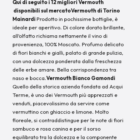
Qui di seguito i 12 migliori Vermouth
disponibili sul mercatoVermouth di Torino
Mainardi
Prodotto in pochissime bottiglie, è
ideale per aperitivo. Di colore dorato brillante,
all’olfatto richiama nettamente il vino di
provenienza, 100% Moscato. Profumo delicato
di fiori bianchi e gialli, palato di grande pulizia,
con una dolcezza ponderata dalla freschezza
delle erbe amare. Bella corrispondenza tra
naso e bocca.
Vermouth Bianco Gamondi
Quello della storica azienda fondata ad Acqui
Terme, è uno dei Vermouth più apprezzati e
venduti, piacevolissimo da servire come
vermuttino con ghiaccio e limone. Molto
floreale, si contraddistingue per le note di fiori
sambuco e rosa canina e per il sorso
equilibrato tra la dolcezza e la componente