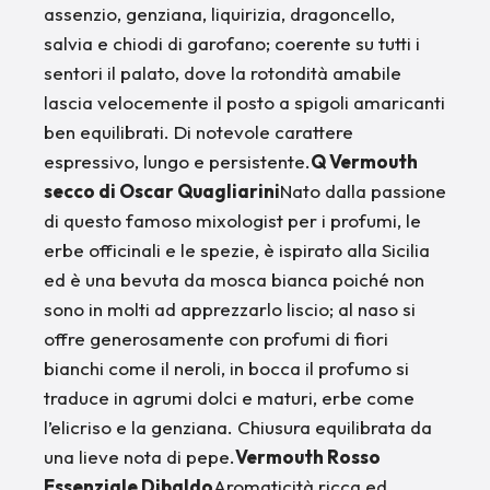
assenzio, genziana, liquirizia, dragoncello,
salvia e chiodi di garofano; coerente su tutti i
sentori il palato, dove la rotondità amabile
lascia velocemente il posto a spigoli amaricanti
ben equilibrati. Di notevole carattere
espressivo, lungo e persistente.
Q Vermouth
secco di Oscar Quagliarini
Nato dalla passione
di questo famoso mixologist per i profumi, le
erbe officinali e le spezie, è ispirato alla Sicilia
ed è una bevuta da mosca bianca poiché non
sono in molti ad apprezzarlo liscio; al naso si
offre generosamente con profumi di fiori
bianchi come il neroli, in bocca il profumo si
traduce in agrumi dolci e maturi, erbe come
l’elicriso e la genziana. Chiusura equilibrata da
una lieve nota di pepe.
Vermouth Rosso
Essenziale Dibaldo
Aromaticità ricca ed