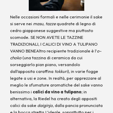
Nelle occasioni formali e nelle cerimonie il sake
si serve nei
masu
,
tazze
quadrate di legno di
cedro giapponese suggestive ma piuttosto
scomode. SE NON AVETE LE TAZZINE
TRADIZIONALI, I CALICI DI VINO A TULIPANO
VANNO BENEAltro recipiente tradizionale è l’
o-
choko
(una tazzina di ceramica da cui
sorseggiarlo pian piano, versandolo
dall’apposita caraffina
tokkuri
), in varie fogge
legate a usi e zone. In realtà, per apprezzare al
meglio le sfumature aromatiche del sake vanno
benissimo i
calici da vino a tulipano
; in
alternativa, la Riedel ha creato degli appositi
calici da sake
daiginjo
, dalla pancia pronunciata
e la bocca stretta.L’ideale, soprattutto per i