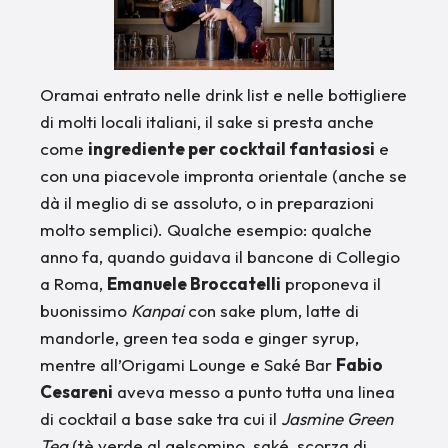
Oramai entrato nelle drink list e nelle bottigliere
di molti locali italiani, il sake si presta anche
come
ingrediente per cocktail fantasiosi
e
con una piacevole impronta orientale (anche se
dà il meglio di se assoluto, o in preparazioni
molto semplici). Qualche esempio: qualche
anno fa, quando guidava il bancone di Collegio
a Roma,
Emanuele Broccatelli
proponeva il
buonissimo
Kanpai
con sake plum, latte di
mandorle, green tea soda e ginger syrup,
mentre all’Origami Lounge e Saké Bar
Fabio
Cesareni
aveva messo a punto tutta una linea
di cocktail a base sake tra cui il
Jasmine Green
Tea
(tè verde al gelsomino, saké, scorza di