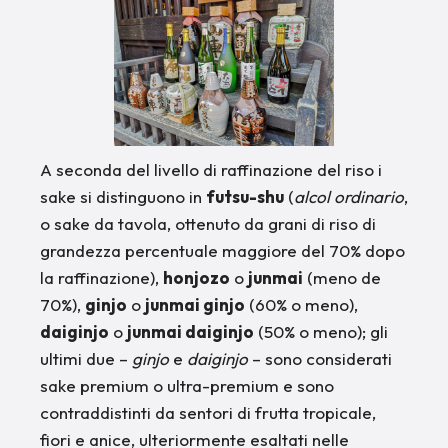
A seconda del livello di raffinazione del riso i
sake si distinguono in
futsu-shu
(
alcol ordinario
,
o sake da tavola, ottenuto da grani di riso di
grandezza percentuale maggiore del 70% dopo
la raffinazione),
honjozo
o
junmai
(meno de
70%),
ginjo
o
junmai ginjo
(60% o meno),
daiginjo
o
junmai daiginjo
(50% o meno); gli
ultimi due –
ginjo
e
daiginjo
– sono considerati
sake premium o ultra-premium e sono
contraddistinti da sentori di frutta tropicale,
fiori e anice, ulteriormente esaltati nelle