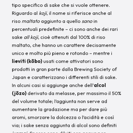
tipo specifico di sake che si vuole ottenere.
Riguardo al
koji
, il nome si riferisce anche al
riso
maltato
aggiunto a quello
sano
in
percentuali predefinite – ci sono anche dei rari
sake
all koji
, cioè ottenuti dal 100% di riso
maltato, che hanno un carattere decisamente
unico e molto più pieno e rotondo – mentre i
lieviti (kōbo)
usati come attivatori sono
prodotti in gran parte dalla Brewing Society of
Japan e caratterizzano i differenti stili di sake.
In alcuni casi si aggiunge anche dell’
alcol
(jōzo)
derivato da melasse, per massimo il 50%
del volume totale; l’aggiunta non serve ad
aumentare la gradazione ma per dare più
aromi, smorzare la dolcezza o l’acidità e così
via; i sake senza aggiunta di alcol sono definiti