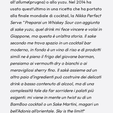
all’
allume
(prugna) o allo yuzu. Nel 2014 ha
usato quest’ultimo in una ricetta che ha portato
alla finale mondiale di cocktail, la
Nikka Perfect
Serve
: “
Preparai un Whiskey Sour con aggiunta
di sake yuzu, quel drink mi fece vincere e volai in
Giappone, ma questa è un’altra storia. Il sake
secondo me trova spazio in un cocktail bar
moderno, in fondo è un vino di riso e di prodotti
simili ne è pieno il frigo del giovane barman,
pensiamo ai vermouth dry o bianchi o ai
meravigliosi sherry fino. Il sakè assieme ad un
altro paio d’ingredienti può costruire dei delicati
drink a basso contenuto di alcool, ma di una
complessità tale da far sorridere i palati più
esigenti: mi viene in mente un twist su di un
BamBoo cocktail o un Sake Martini, magari un
bell’Adonis all’orientale. Sky is the limit!
”