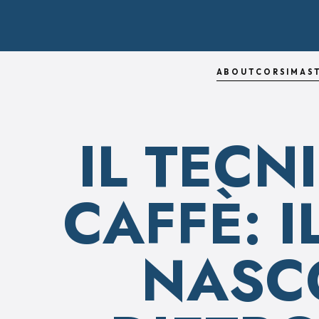
ABOUT
CORSI
MAS
IL TECN
CAFFÈ: 
NASC