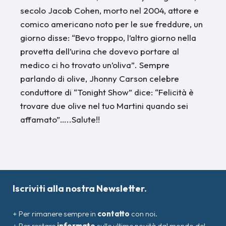
secolo Jacob Cohen, morto nel 2004, attore e
comico americano noto per le sue freddure, un
giorno disse: “Bevo troppo, l’altro giorno nella
provetta dell’urina che dovevo portare al
medico ci ho trovato un’oliva”. Sempre
parlando di olive, Jhonny Carson celebre
conduttore di “Tonight Show” dice: “Felicità è
trovare due olive nel tuo Martini quando sei
affamato”…..Salute!!
Iscriviti alla nostra Newsletter.
+ Per rimanere sempre in
contatto
con noi.
+ Per restare
informato
sulle ultime novità dal mondo del