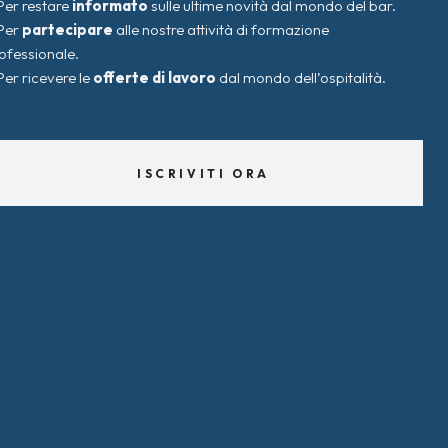
Per restare
informato
sulle ultime novità dal mondo del bar.
Per
partecipare
alle nostre attività di formazione
ofessionale.
Per ricevere le
offerte di lavoro
dal mondo dell’ospitalità.
ISCRIVITI ORA