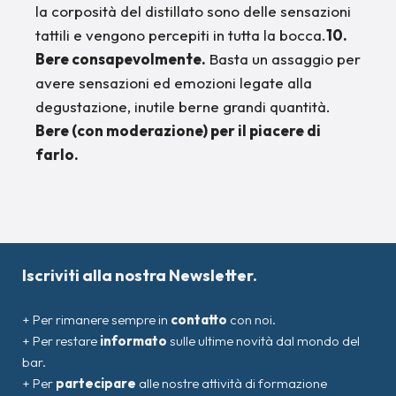
la corposità del distillato sono delle sensazioni
tattili e vengono percepiti in tutta la bocca.
10.
Bere consapevolmente.
Basta un assaggio per
avere sensazioni ed emozioni legate alla
degustazione, inutile berne grandi quantità.
Bere (con moderazione) per il piacere di
farlo.
Iscriviti alla nostra Newsletter.
+ Per rimanere sempre in
contatto
con noi.
+ Per restare
informato
sulle ultime novità dal mondo del
bar.
+ Per
partecipare
alle nostre attività di formazione