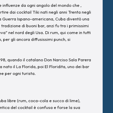
lle influenze da ogni angolo del mondo che ,
ire dai cocktail Tiki nati negli anni Trenta negli
a la Guerra Ispano-americana, Cuba diventò una
radizione di buoni bar, anzi fu tra i primissimi
va” nel nord degli Usa. Di rum, qui come in tutti
o, per gli ancora diffusissimi punch, si
898, quando il catalano Don Narciso Sala Parera
ato il La Florida, poi El Floridita, uno dei bar
e per ogni turista.
uba libre (rum, coca-cola e succo di lime),
ntica del cocktail è confusa e forse la sua