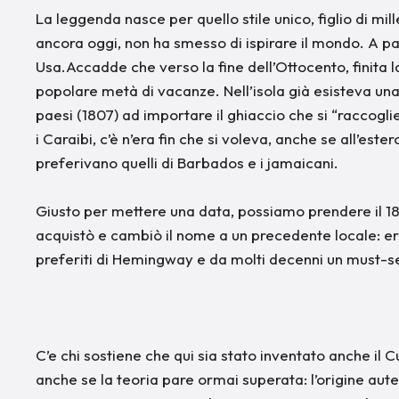
La leggenda nasce per quello stile unico, figlio di mi
ancora oggi, non ha smesso di ispirare il mondo. A part
Usa.Accadde che verso la fine dell’Ottocento, finit
popolare metà di vacanze. Nell’isola già esisteva una t
paesi (1807) ad importare il ghiaccio che si “raccoglie
i Caraibi, c’è n’era fin che si voleva, anche se all’ester
preferivano quelli di Barbados e i jamaicani.
Giusto per mettere una data, possiamo prendere il 1
acquistò e cambiò il nome a un precedente locale: era n
preferiti di Hemingway e da molti decenni un must-se
C’e chi sostiene che qui sia stato inventato anche il C
anche se la teoria pare ormai superata: l’origine aute