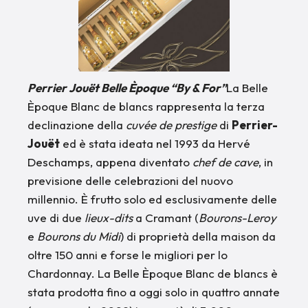
Perrier Jouët Belle Èpoque “By & For”
La Belle
Èpoque Blanc de blancs rappresenta la terza
declinazione della
cuvée de prestige
di
Perrier-
Jouët
ed è stata ideata nel 1993 da Hervé
Deschamps, appena diventato
chef de cave
, in
previsione delle celebrazioni del nuovo
millennio. È frutto solo ed esclusivamente delle
uve di due
lieux-dits
a Cramant (
Bourons-Leroy
e
Bourons du Midi
) di proprietà della maison da
oltre 150 anni e forse le migliori per lo
Chardonnay. La Belle Èpoque Blanc de blancs è
stata prodotta fino a oggi solo in quattro annate