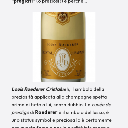
“pregiati”
(o preziosi?) e perché…
Louis Roederer Cristal
Beh, il simbolo della
preziosità applicata allo champagne spetta
prima di tutto a lui, senza dubbio. La
cuvée de
prestige
di
Roederer
è il simbolo del lusso, è
uno status symbol e preziosa lo è certamente
per questa fama e per la qualità intrinseca e