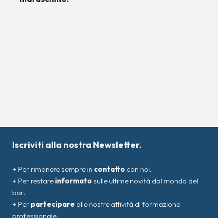
Iscriviti alla nostra Newsletter.
+ Per rimanere sempre in
contatto
con noi.
+ Per restare
informato
sulle ultime novità dal mondo del
bar.
+ Per
partecipare
alle nostre attività di formazione
professionale.