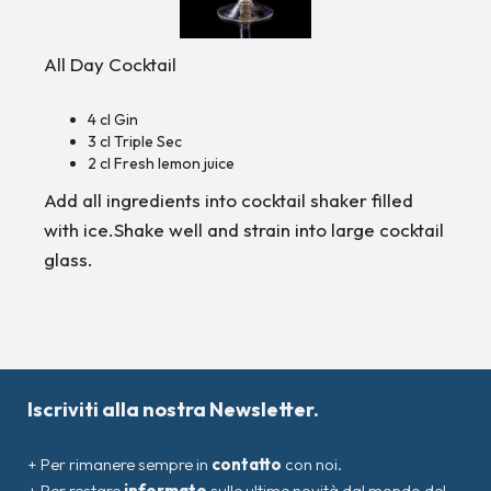
All Day Cocktail
4 cl Gin
3 cl Triple Sec
2 cl Fresh lemon juice
Add all ingredients into cocktail shaker filled
with ice.Shake well and strain into large cocktail
glass.
Iscriviti alla nostra Newsletter.
+ Per rimanere sempre in
contatto
con noi.
+ Per restare
informato
sulle ultime novità dal mondo del