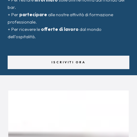
bar.
+ Per
partecipare
alle nostre attività di formazione
professionale.
+ Per ricevere le
offerte di lavoro
dal mondo
dell’ospitalità.
ISCRIVITI ORA