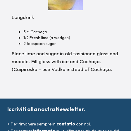
Longdrink
5 cl Cachaça
1/2 Fresh lime (4 wedges)
2 teaspoon sugar
Place lime and sugar in old fashioned glass and
muddle. Fill glass with ice and Cachaça.
(Caipiroska – use Vodka instead of Cachaça.
Iscriviti alla nostra Newsletter.
+ Per rimanere sempre in
contatto
con noi.
+ Per restare
informato
sulle ultime novità dal mondo del