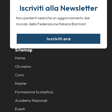
Mail: info@fibsardegna.com
Iscriviti alla Newsletter
Privacy Policy
Non perderti neanche un aggiornamento dal
Cookie Policy
mondo della Federazione Italiana Barman!
Iscriviti ora
Sitemap
Home
Chi siamo
Corsi
Master
Formazione Scolastica
Academy Nazionali
Eventi