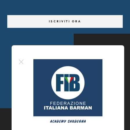
ISCRIVITI ORA
© F.I.B Academy Sardegna ® 2025
U.B.S
Formazione Ente Terzo Settore
C.F. 92261650920
Tel: +39 3881037862