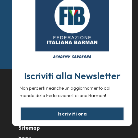
© F.I.B Academy Sardegna ® 2025
U.B.S
Formazione Ente Terzo Settore
C.F. 92261650920
Tel: +39 3881037862
Mail: info@fibsardegna.com
Iscriviti alla Newsletter
Privacy Policy
Non perderti neanche un aggiornamento dal
Cookie Policy
mondo della Federazione Italiana Barman!
Iscriviti ora
Sitemap
Home