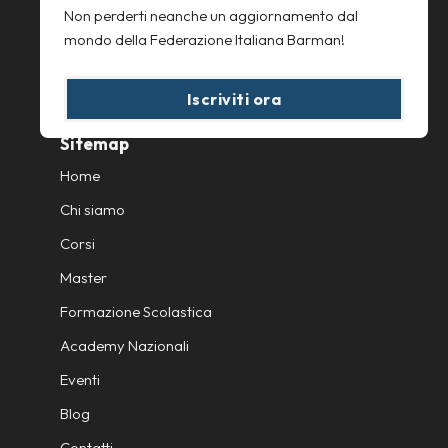
Non perderti neanche un aggiornamento dal
Cookie Policy
mondo della Federazione Italiana Barman!
Iscriviti ora
Sitemap
Home
Chi siamo
Corsi
Master
Formazione Scolastica
Academy Nazionali
Eventi
Blog
Contatti